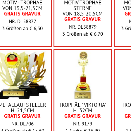
MOTIV - TROPHÄE
MOTIV-TROPHÄE
MO
VON 19,5-21,5CM
STERNE
VON
GRATIS GRAVUR
VON 18,5-20,5CM
GR
GRATIS GRAVUR
NR. DL58877
NR. DL58879
3 Größen ab
€ 6,30
3 G
3 Größen ab
€ 6,70
METALLAUFSTELLER
TROPHÄE "VIKTORIA"
TRO
H: 21,5CM
H: 32CM
GRATIS GRAVUR
GRATIS GRAVUR
GR
NR. DL706
NR. 9179
3 Größen ab
€ 15,60
1 Größe € 16,90
1 