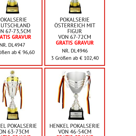
POKALSERIE
POKALSERIE
EUTSCHLAND
ÖSTERREICH MIT
N 67-73,5CM
FIGUR
ATIS GRAVUR
VON 67-72CM
GRATIS GRAVUR
NR. DL4947
NR. DL4946
rößen ab
€ 96,60
3 Größen ab
€ 102,40
EL POKALSERIE
HENKEL POKALSERIE
ON 63-73CM
VON 46-54CM