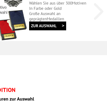
Vom Minicup
bis Prunkpokal!
Wahlweise mit Figur oderMotiv
MIT PERSÖNLICHER GRAVUR
ZUR AUSWAHL
ITION
uren zur Auswahl