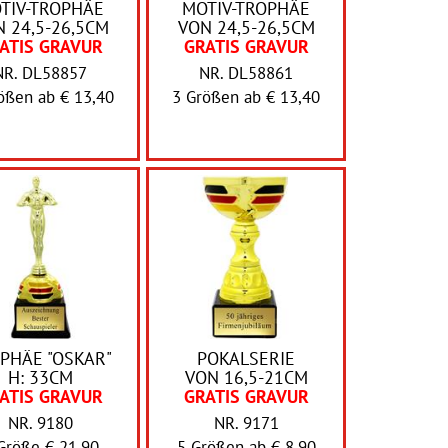
TIV-TROPHÄE
MOTIV-TROPHÄE
 24,5-26,5CM
VON 24,5-26,5CM
ATIS GRAVUR
GRATIS GRAVUR
NR. DL58857
NR. DL58861
rößen ab
€ 13,40
3 Größen ab
€ 13,40
PHÄE "OSKAR"
POKALSERIE
H: 33CM
VON 16,5-21CM
ATIS GRAVUR
GRATIS GRAVUR
NR. 9180
NR. 9171
Größe € 21,90
5 Größen ab
€ 8,90