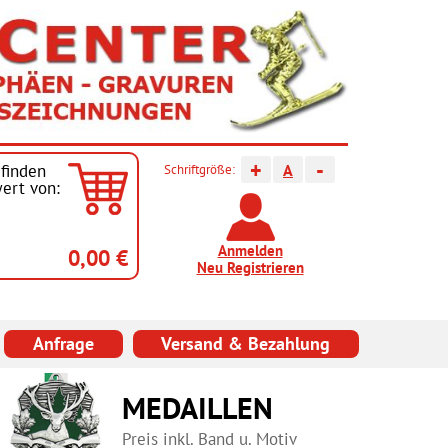
+
-
finden
A
Schriftgröße:
ert von:
Anmelden
0,00 €
Neu Registrieren
Anfrage
Versand & Bezahlung
POKALSERIEN
Österreichs größte Auswahl