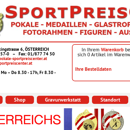
ingstrasse 6, ÖSTERREICH
In Ihrem
Warenkorb
be
 57-0
–
Fax: 01/877 74 50
sich
0
Artikel im Warenw
okale-sportpreiscenter.at
ortpreiscenter.at
Ihre Bestelldaten
 Mo – Do 8.30 - 17h, Fr 8.30 -
Shop
Gravurwerkstatt
Standort