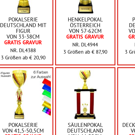
POKALSERIE
HENKELPOKAL
DEUTSCHLAND MIT
ÖSTERREICH
D
FIGUR
VON 57-62CM
VO
VON 33-38CM
GRATIS GRAVUR
GR
GRATIS GRAVUR
NR. DL4944
NR. DL4388
3 Größen ab
€ 87,90
3 G
3 Größen ab
€ 20,90
POKALSERIE
SÄULENPOKAL
DECK
VON 41,5-50,5CM
DEUTSCHLAND
V