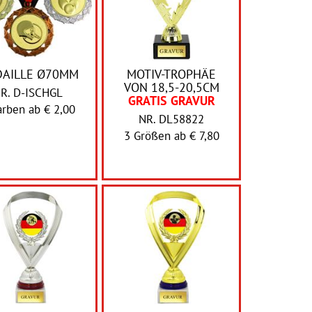
AILLE Ø70MM
MOTIV-TROPHÄE
VON 18,5-20,5CM
R. D-ISCHGL
GRATIS GRAVUR
arben ab
€ 2,00
NR. DL58822
3 Größen ab
€ 7,80