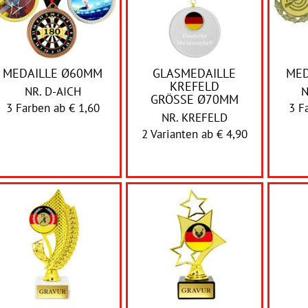
MEDAILLE Ø60MM
GLASMEDAILLE
MED
KREFELD
NR. D-AICH
N
GRÖSSE Ø70MM
3 Farben ab
€ 1,60
3 F
NR. KREFELD
2 Varianten ab
€ 4,90