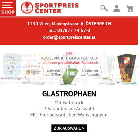
1130 Wien, Maxingstrasse 6, ÖSTERREICH
Tel.: 01/877 74 57-0
order@sportpreiscenter.at
POKALSERIEN
Österreichs größte Auswahl
Vom Minicup
bis Prunkpokal!
Wahlweise mit Figur oderMotiv
MIT PERSÖNLICHER GRAVUR
ZUR AUSWAHL