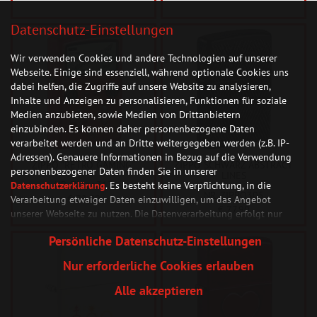
Datenschutz-Einstellungen
Wir verwenden Cookies und andere Technologien auf unserer
Webseite. Einige sind essenziell, während optionale Cookies uns
dabei helfen, die Zugriffe auf unsere Website zu analysieren,
Inhalte und Anzeigen zu personalisieren, Funktionen für soziale
Medien anzubieten, sowie Medien von Drittanbietern
einzubinden. Es können daher personenbezogene Daten
verarbeitet werden und an Dritte weitergegeben werden (z.B. IP-
Adressen). Genauere Informationen in Bezug auf die Verwendung
ZIPPO "RETRO GAMING"
ZIPPO SCHWARZ ABSTRACT
personenbezogener Daten finden Sie in unserer
LINES
NR. Zippo313
Datenschutzerklärung
. Es besteht keine Verpflichtung, in die
NR. ZIPPO305
€ 72,90
Verarbeitung etwaiger Daten einzuwilligen, um das Angebot
€ 77,90
unserer Webseite zu nutzen. Die Datenverarbeitung erfolgt nur
nach Zustimmung. Zudem können Sie jederzeit Ihre
persönlichen
Persönliche Datenschutz-Einstellungen
Datenschutz-Einstellungen
widerrufen oder anpassen.
Nur erforderliche Cookies erlauben
Falls Sie unter 14 Jahre alt sind, müssen Sie das Einverständnis
Ihres Erziehungsberechtigten einholen, wenn Sie Ihre
Alle akzeptieren
Zustimmung zu den optionalen Diensten abgeben möchten.