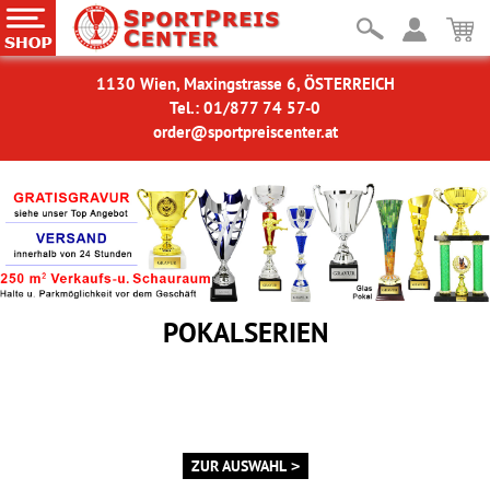
1130 Wien, Maxingstrasse 6, ÖSTERREICH
Tel.: 01/877 74 57-0
order@sportpreiscenter.at
POKALSERIEN
Österreichs größte Auswahl
Vom Minicup
bis Prunkpokal!
Wahlweise mit Figur oderMotiv
MIT PERSÖNLICHER GRAVUR
ZUR AUSWAHL