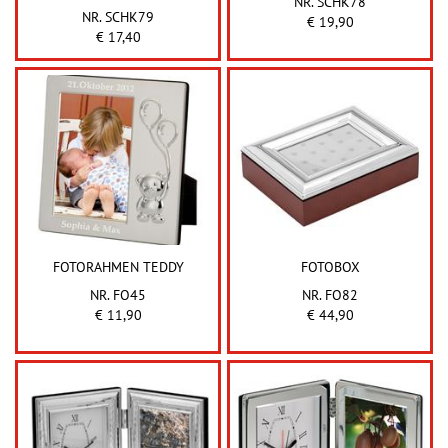
NR. SCHK78
NR. SCHK79
€ 19,90
€ 17,40
FOTORAHMEN TEDDY
FOTOBOX
NR. FO45
NR. FO82
€ 11,90
€ 44,90