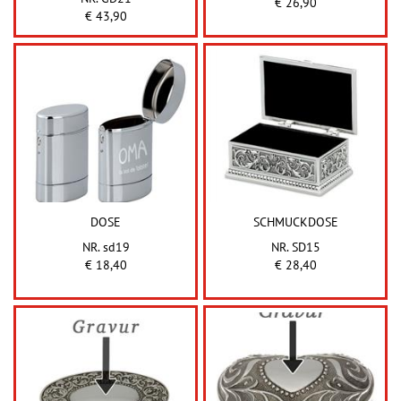
€ 26,90
€ 43,90
DOSE
SCHMUCKDOSE
NR. sd19
NR. SD15
€ 18,40
€ 28,40