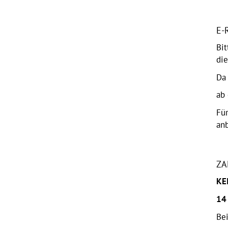
E-
Bit
di
Da
ab 
Fü
anb
ZA
KE
14
Bei