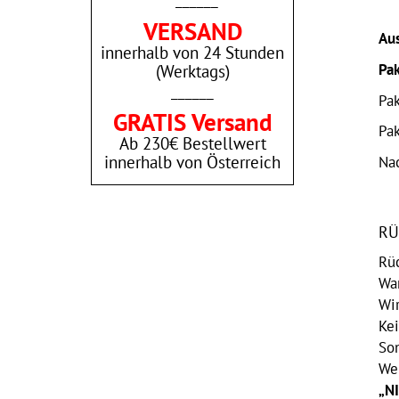
VERSAND
Aus
innerhalb von 24 Stunden
Pak
(Werktags)
______
Pa
GRATIS Versand
Pa
Ab 230€ Bestellwert
Na
innerhalb von Österreich
RÜ
Rü
War
Wi
Kei
So
Wen
„N