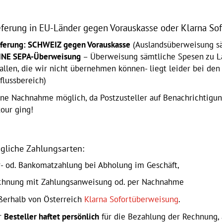
eferung in EU-Länder gegen
Vorauskasse oder Klarna So
eferung: SCHWEIZ gegen Vorauskasse
(Auslandsüberweisung sä
INE SEPA-Überweisung
– Überweisung sämtliche Spesen zu La
allen, die wir nicht übernehmen können- liegt leider bei den
flussbereich)
ine Nachnahme möglich, da Postzusteller auf Benachrichtigu
our ging!
gliche Zahlungsarten:
r- od. Bankomatzahlung bei Abholung im Geschäft,
chnung mit Zahlungsanweisung od. per Nachnahme
ßerhalb von Österreich
Klarna Sofortüberweisung
.
r
Besteller haftet persönlich
für die Bezahlung der Rechnung,