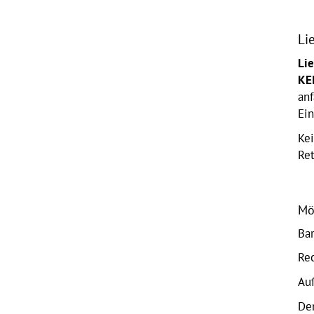
Li
Li
KE
anf
Ein
Ke
Ret
Mö
Ba
Re
Au
De