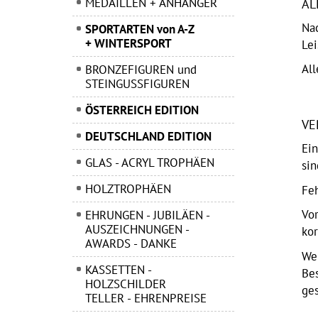
MEDAILLEN + ANHÄNGER
AL
Na
SPORTARTEN von A-Z
+ WINTERSPORT
Lei
Al
BRONZEFIGUREN und
STEINGUSSFIGUREN
ÖSTERREICH EDITION
VE
DEUTSCHLAND EDITION
Ein
GLAS - ACRYL TROPHÄEN
si
HOLZTROPHÄEN
Fe
Vo
EHRUNGEN - JUBILÄEN -
AUSZEICHNUNGEN -
kor
AWARDS - DANKE
Wen
KASSETTEN -
Bes
HOLZSCHILDER
ge
TELLER - EHRENPREISE