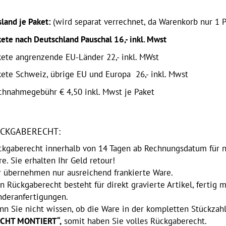
land je Paket:
(wird separat verrechnet, da Warenkorb nur 1 P
ete nach Deutschland Pauschal 16,- inkl. Mwst
kete angrenzende EU-Länder 22,- inkl. MWst
kete Schweiz, übrige EU und
Europa
26
,- inkl. Mwst
chnahmegebühr € 4,50 inkl. Mwst je Paket
CKGABERECHT:
ckgaberecht innerhalb von 14 Tagen ab Rechnungsdatum für ni
e. Sie erhalten Ihr Geld retour!
r übernehmen nur ausreichend frankierte Ware.
n Rückgaberecht besteht für direkt gravierte Artikel, fertig
nderanfertigungen.
n Sie nicht wissen, ob die Ware in der kompletten Stückzahl
ICHT MONTIERT“,
somit haben Sie volles Rückgaberecht.