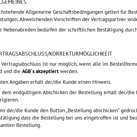
LGEMEINES
chstehende Allgemeine Geschäftsbedingungen gelten für Best
stungen. Abweichenden Vorschriften der Vertragspartner wide
le Nebenabreden bedürfen der schriftlichen Bestätigung du
RTRAGSABSCHLUSS/KORREKTURMÖGLICHKEIT
 Vertragsabschluss ist nur möglich, wenn alle im Bestellform
nd und die
AGB´s
akzeptiert
werden.
hlen Angaben erhält der/die Kunde einen Hinweis.
r dem endgültigem Abschicken
der Bestellung erhält der/die 
rigieren.
n der/die Kunde den Button „Bestellung abschicken“ gedrück
tätigung dass die Bestellung bei uns eingetroffen ist und be
samten Bestellung.