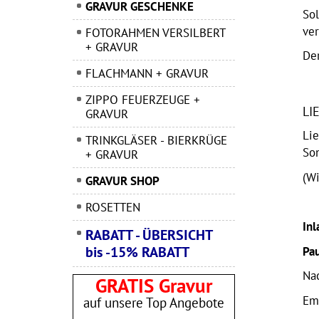
GRAVUR GESCHENKE
So
ver
FOTORAHMEN VERSILBERT
+ GRAVUR
De
FLACHMANN + GRAVUR
ZIPPO FEUERZEUGE +
LI
GRAVUR
Lie
TRINKGLÄSER - BIERKRÜGE
Son
+ GRAVUR
(Wi
GRAVUR SHOP
ROSETTEN
Inl
RABATT - ÜBERSICHT
bis -15% RABATT
Pau
Na
GRATIS Gravur
Em
auf unsere Top Angebote
______