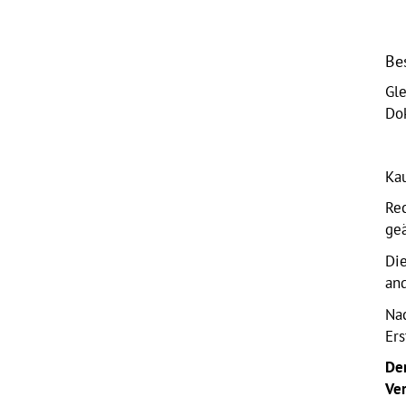
Be
Gle
Do
Ka
Re
ge
Die
an
Na
Er
Der
Ver