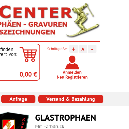
+
-
finden
A
Schriftgröße:
ert von:
Anmelden
0,00 €
Neu Registrieren
Anfrage
Versand & Bezahlung
GLASTROPHAEN
Mit Farbdruck