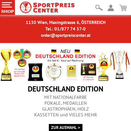
1130 Wien, Maxingstrasse 6, ÖSTERREICH
Tel.: 01/877 74 57-0
order@sportpreiscenter.at
DEUTSCHLAND EDITION
MIT NATIONALFARBE
POKALE, MEDAILLEN
GLASTROPHÄEN, HOLZ
KASSETTEN und VIELES MEHR
ZUR AUSWAHL