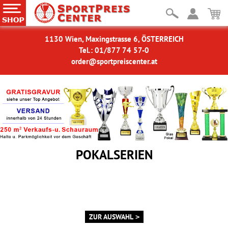
1130 Wien, Maxingstrasse 6, ÖSTERREICH
Tel.: 01/877 74 57-0
order@sportpreiscenter.at
POKALSERIEN
Österreichs größte Auswahl
Vom Minicup
bis Prunkpokal!
Wahlweise mit Figur oderMotiv
MIT PERSÖNLICHER GRAVUR
ZUR AUSWAHL